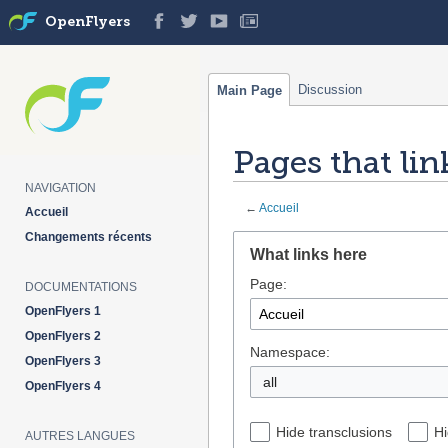
OpenFlyers
Discussion
Main Page
Pages that lin
NAVIGATION
←
Accueil
Accueil
Changements récents
Jump
Jump
What links here
to
to
Page:
navigation
search
DOCUMENTATIONS
OpenFlyers 1
OpenFlyers 2
Namespace:
OpenFlyers 3
all
OpenFlyers 4
Hide transclusions
Hi
AUTRES LANGUES