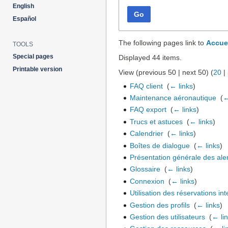
English
Go
Español
The following pages link to
Accue
TOOLS
Special pages
Displayed 44 items.
Printable version
View (
previous 50
|
next 50
) (
20
|
FAQ client
‎
(
← links
)
Maintenance aéronautique
‎
(
←
FAQ export
‎
(
← links
)
Trucs et astuces
‎
(
← links
)
Calendrier
‎
(
← links
)
Boîtes de dialogue
‎
(
← links
)
Présentation générale des ale
Glossaire
‎
(
← links
)
Connexion
‎
(
← links
)
Utilisation des réservations int
Gestion des profils
‎
(
← links
)
Gestion des utilisateurs
‎
(
← li