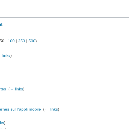
il
:
50
|
100
|
250
|
500
)
 links
)
rtes
‎
(
← links
)
ernes sur l'appli mobile
‎
(
← links
)
nks
)