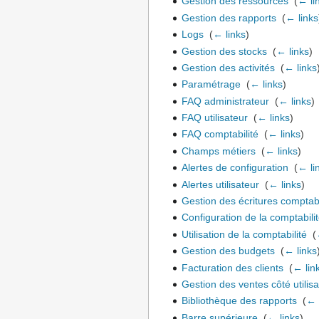
Gestion des ressources
‎
(
← li
Gestion des rapports
‎
(
← links
Logs
‎
(
← links
)
Gestion des stocks
‎
(
← links
)
Gestion des activités
‎
(
← links
Paramétrage
‎
(
← links
)
FAQ administrateur
‎
(
← links
)
FAQ utilisateur
‎
(
← links
)
FAQ comptabilité
‎
(
← links
)
Champs métiers
‎
(
← links
)
Alertes de configuration
‎
(
← li
Alertes utilisateur
‎
(
← links
)
Gestion des écritures comptab
Configuration de la comptabili
Utilisation de la comptabilité
‎
(
Gestion des budgets
‎
(
← links
Facturation des clients
‎
(
← lin
Gestion des ventes côté utilis
Bibliothèque des rapports
‎
(
← 
Barre supérieure
‎
(
← links
)