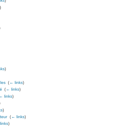
nks
)
)
)
nks
)
les
‎
(
← links
)
té
‎
(
← links
)
← links
)
)
ks
)
ateur
‎
(
← links
)
links
)