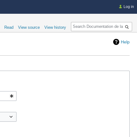
Log in
Search
Read
View source
View history
Help